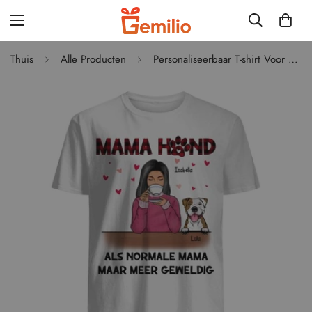
Thuis
Alle Producten
Personaliseerbaar T-shirt Voor Hondenliefhebbers Mama Hond