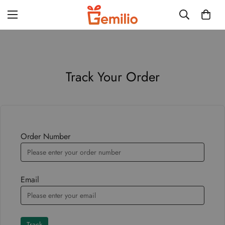
Track Your Order
Order Number
Email
Track