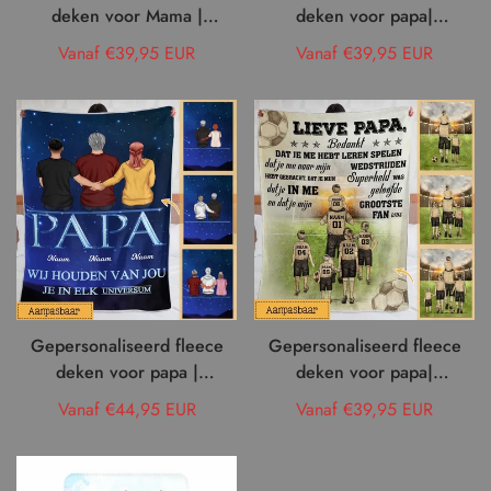
deken voor Mama |
deken voor papa|
Gepersonaliseerd cadeau
Gepersonaliseerd cadeau
Normale
Vanaf €39,95 EUR
Normale
Vanaf €39,95 EUR
voor Moeder | Eerste
voor vader| Papa Bescherm
prijs
prijs
Moeder Voor Altijd Vriend
Mama
Gepersonaliseerd fleece
Gepersonaliseerd fleece
deken voor papa |
deken voor papa|
Gepersonaliseerd cadeau
Gepersonaliseerd cadeau
Normale
Vanaf €44,95 EUR
Normale
Vanaf €39,95 EUR
voor vader | Papa Ik Hou
voor vader| Papa's Papa's
prijs
prijs
Van Jou Je In Elk Universum
voetbalteam