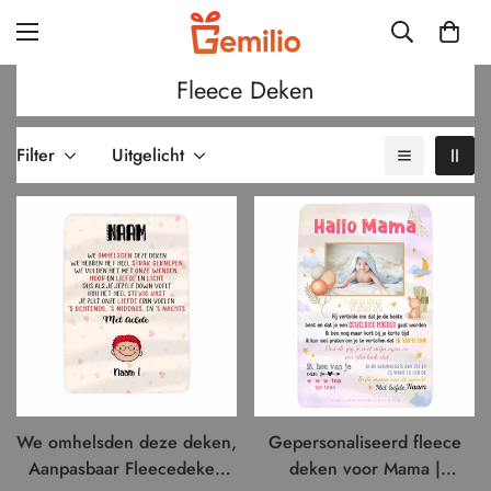
Fleece Deken
Filter
Uitgelicht
We omhelsden deze deken,
Gepersonaliseerd fleece
Aanpasbaar Fleecedeken
deken voor Mama |