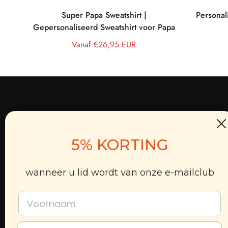
Super Papa Sweatshirt |
Personal
Gepersonaliseerd Sweatshirt voor Papa
Normale
Vanaf €26,95 EUR
prijs
GEMILIO
H
United Kingdom:
71-75, Shelton Street, Covent
5% KORTING
Al
Garden, London, England, WC2H 9JQ
Pr
Hong Kong:
Office Unit B on 9/F, Thomson
wanneer u lid wordt van onze e-mailclub
Ve
Commercial Building, 8 Thomson Road, HK
Te
Voornaam
E-mail:
support@gemilio.com
Co