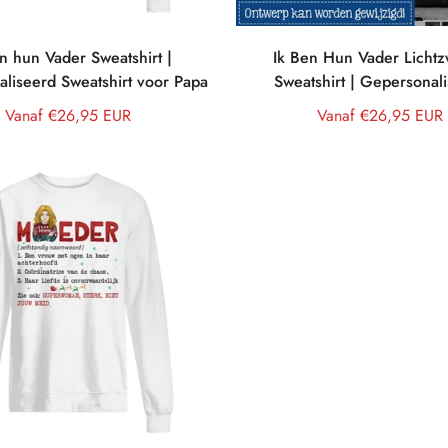
n hun Vader Sweatshirt |
Ik Ben Hun Vader Licht
liseerd Sweatshirt voor Papa
Sweatshirt | Gepersonal
Sweatshirt voor Pap
Normale
Vanaf €26,95 EUR
Normale
Vanaf €26,95 EUR
prijs
prijs