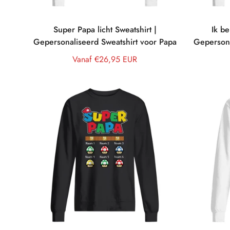
Super Papa licht Sweatshirt |
Ik be
Gepersonaliseerd Sweatshirt voor Papa
Gepersona
Normale
Vanaf €26,95 EUR
prijs