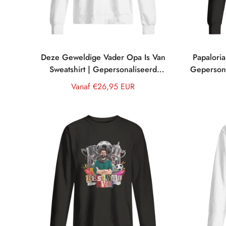
Deze Geweldige Vader Opa Is Van
Papaloria
Sweatshirt | Gepersonaliseerd
Gepersona
Sweatshirt voor Opa/Papa
Normale
Vanaf €26,95 EUR
prijs