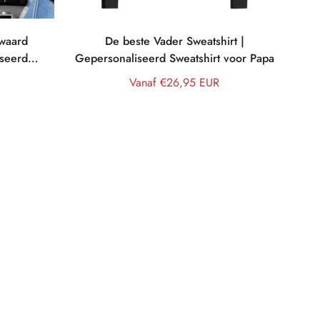
zwaard
De beste Vader Sweatshirt |
iseerd
Gepersonaliseerd Sweatshirt voor Papa
a
Normale
Vanaf €26,95 EUR
prijs