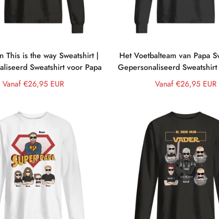
n This is the way Sweatshirt |
Het Voetbalteam van Papa Sw
liseerd Sweatshirt voor Papa
Gepersonaliseerd Sweatshirt
Normale
Vanaf €26,95 EUR
Normale
Vanaf €26,95 EUR
prijs
prijs