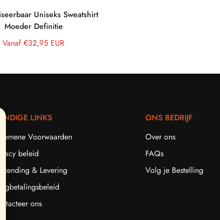
iseerbaar Uniseks Sweatshirt
Moeder Definitie
Normale
Vanaf €32,95 EUR
prijs
ANDIGE LINKS
ONS BEDRIJF
gemene Voorwaarden
Over ons
ivacy beleid
FAQs
rzending & Levering
Volg je Bestelling
rugbetalingsbeleid
ntacteer ons