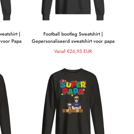
eatshirt |
Football bootleg Sweatshirt |
 voor Papa
Gepersonaliseerd sweatshirt voor papa
Normale
Vanaf €26,95 EUR
prijs