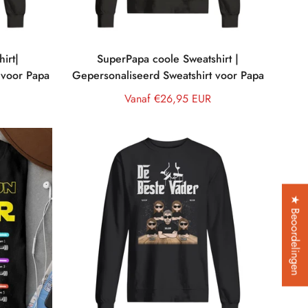
irt|
SuperPapa coole Sweatshirt |
 voor Papa
Gepersonaliseerd Sweatshirt voor Papa
Normale
Vanaf €26,95 EUR
prijs
★ Beoordelingen