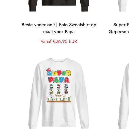
Beste vader ooit | Foto Sweatshirt op
Super P
maat voor Papa
Gepersona
Normale
Vanaf €26,95 EUR
prijs