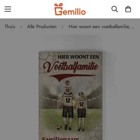
Thuis
Alle Producten
Hier woont een voetbalfamilie, Aanpasbaar Canvas Voor Familie